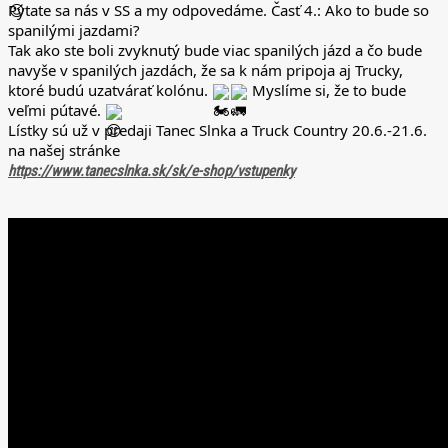
Pýtate sa nás v SS a my odpovedáme. Časť 4.: Ako to bude so
spanilými jazdami?
Tak ako ste boli zvyknutý bude viac spanilých jázd a čo bude
navyše v spanilých jazdách, že sa k nám pripoja aj Trucky,
ktoré budú uzatvárať kolónu.
Myslíme si, že to bude
veľmi pútavé.
Lístky sú už v predaji Tanec Slnka a Truck Country 20.6.-21.6.
na našej stránke
https://www.tanecslnka.sk/sk/e-shop/vstupenky