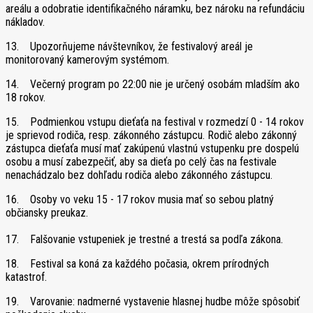
areálu a odobratie identifikačného náramku, bez nároku na refundáciu
nákladov.
13. Upozorňujeme návštevníkov, že festivalový areál je
monitorovaný kamerovým systémom.
14. Večerný program po 22:00 nie je určený osobám mladším ako
18 rokov.
15. Podmienkou vstupu dieťaťa na festival v rozmedzí 0 - 14 rokov
je sprievod rodiča, resp. zákonného zástupcu. Rodič alebo zákonný
zástupca dieťaťa musí mať zakúpenú vlastnú vstupenku pre dospelú
osobu a musí zabezpečiť, aby sa dieťa po celý čas na festivale
nenachádzalo bez dohľadu rodiča alebo zákonného zástupcu.
16. Osoby vo veku 15 - 17 rokov musia mať so sebou platný
občiansky preukaz.
17. Falšovanie vstupeniek je trestné a trestá sa podľa zákona.
18. Festival sa koná za každého počasia, okrem prírodných
katastrof.
19. Varovanie: nadmerné vystavenie hlasnej hudbe môže spôsobiť