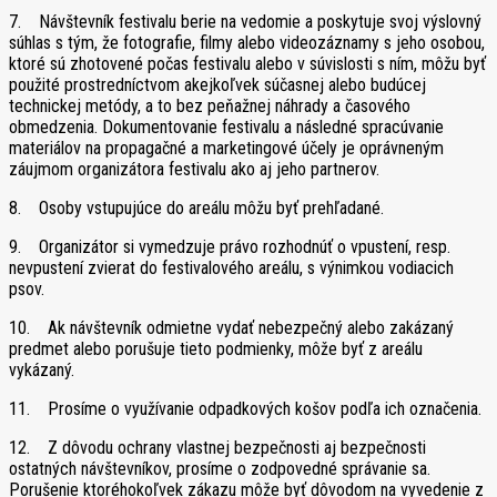
7. Návštevník festivalu berie na vedomie a poskytuje svoj výslovný
súhlas s tým, že fotografie, filmy alebo videozáznamy s jeho osobou,
ktoré sú zhotovené počas festivalu alebo v súvislosti s ním, môžu byť
použité prostredníctvom akejkoľvek súčasnej alebo budúcej
technickej metódy, a to bez peňažnej náhrady a časového
obmedzenia. Dokumentovanie festivalu a následné spracúvanie
materiálov na propagačné a marketingové účely je oprávneným
záujmom organizátora festivalu ako aj jeho partnerov.
8. Osoby vstupujúce do areálu môžu byť prehľadané.
9. Organizátor si vymedzuje právo rozhodnúť o vpustení, resp.
nevpustení zvierat do festivalového areálu, s výnimkou vodiacich
psov.
10. Ak návštevník odmietne vydať nebezpečný alebo zakázaný
predmet alebo porušuje tieto podmienky, môže byť z areálu
vykázaný.
11. Prosíme o využívanie odpadkových košov podľa ich označenia.
12. Z dôvodu ochrany vlastnej bezpečnosti aj bezpečnosti
ostatných návštevníkov, prosíme o zodpovedné správanie sa.
Porušenie ktoréhokoľvek zákazu môže byť dôvodom na vyvedenie z