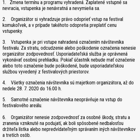
1. Zmena termínu a programu vyhradená. Zaplatené vstupné sa
nevracia, vstupenka je nenávratná a nevymieňa sa.
2. Organizátor si vyhradzuje právo odoprieť vstup na festival
komukoľvek, a v prípade takéhoto odopretia preplatiť cenu
vstupenky.
3. Vstupenka je pri vstupe nahradená označením návštevníka
festivalu. Za stratu, odcudzenie alebo poškodenie označenia nenesie
organizátor zodpovednosť. Usporiadateľská služba je oprávnená
vykonávať osobnú prehliadku. Pokiaľ účastník nebude mať označenie
alebo toto označenie bude poškodené, bude usporiadateľskou
službou vyvedený z festivalových priestorov.
4. Všetky označenia návštevníka sú majetkom organizátora, až do
nedele 28. 7. 2020 do 16.00 h.
5. Samotné označenie návštevníka neoprávňuje na vstup do
festivalového areálu.
6. Organizátor nenesie zodpovednosť za osobné škody, stratu a
zranenia vzniknuté na podujatí, ak boli spôsobené nedbalosťou
držiteľa lístka alebo nepredvídateľným správaním iných návštevníkov
a tretích osôb.