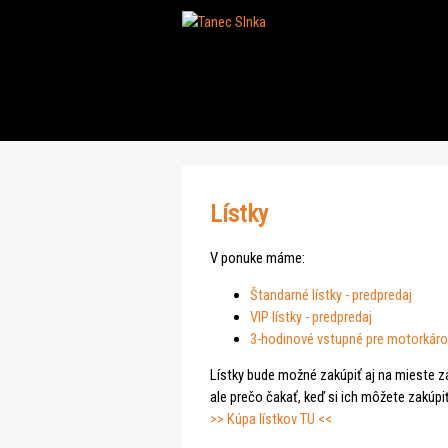
Lístky
V ponuke máme:
Štandarné lístky - predpredaj
VIP lístky - predpredaj
3-hodinové vstupné pre motorkár
Lístky bude možné zakúpiť aj na mieste z
ale prečo čakať, keď si ich môžete zakúpi
>> Kúpa lístkov TU <<