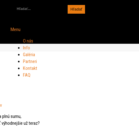
Hľadať
Hľadať
Menu
O nás
Info
Galéria
Partneri
Kontakt
FAQ
ov
a plnú sumu,
ť výhodnejšie už teraz?