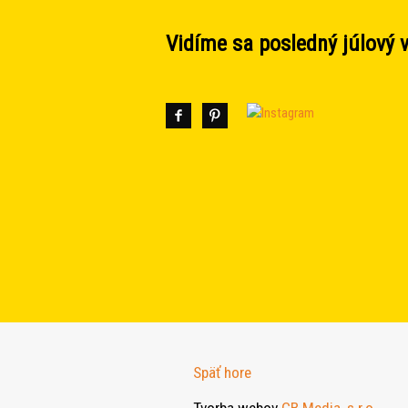
Vidíme sa posledný júlový 
Späť hore
Tvorba webov
CB Media, s.r.o.